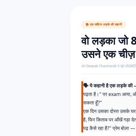
📚 एक कॉलेज लड़के की कहानी
वो लड़का जो 8
उसने एक चीज़
✍️ Deepak Chauhan
📅 3 जून 2026
⏱️
🗣️ ये कहानी है एक लड़के की —
पढ़ता है।" पर exam आया, और 
सकता हूँ?"
एक दिन उसका दोस्त उसके घर आ
है, फिर किताब पर आँखें गड़ा द
पढ़ कैसे रहा है?" प्रेम बोला — 