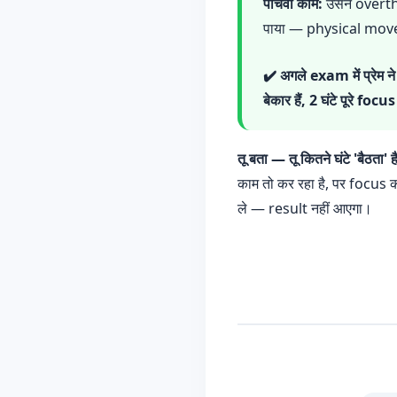
पाँचवाँ काम:
उसने overthi
पाया — physical movem
✔️ अगले exam में प्रेम न
बेकार हैं, 2 घंटे पूरे focu
तू बता — तू कितने घंटे 'बैठता' 
काम तो कर रहा है, पर focus क
ले — result नहीं आएगा।