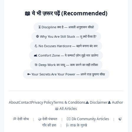
📖 ये भी ज़रूर पढ़ें (Recommended)
⏳ Discipline क्या है — असली अनुशासन सीखो
🛑 Why You Are Still Stuck — तू क्यों फँसा है?
💪 No Excuses Hardcore — बहाने बनाना बंद कर
🛋️ Comfort Zone — ये कम्फर्ट ज़ोन तुझे मार डालेगा
🎯 Deep Work का जादू — काम करने का सही तरीका
🔑 Your Secrets Are Your Power — अपने राज़ छुपाना सीख
About
Contact
Privacy Policy
Terms & Conditions
⚠️ Disclaimer
👤 Author
📖 All Articles
💭 देसी सोच
🤝 देसी पंचायत
🕵️‍♂️ Dk Community Articles
🍃
|
|
|
गाँव की हवा
🩺 ताऊ के नुस्खे
|