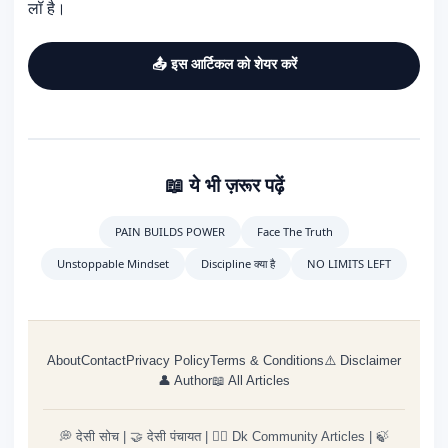
लॉ है।
📤 इस आर्टिकल को शेयर करें
📖 ये भी ज़रूर पढ़ें
PAIN BUILDS POWER
Face The Truth
Unstoppable Mindset
Discipline क्या है
NO LIMITS LEFT
About
Contact
Privacy Policy
Terms & Conditions
⚠️ Disclaimer
👤 Author
📖 All Articles
💭 देसी सोच
|
🤝 देसी पंचायत
|
🕵️‍♂️ Dk Community Articles
|
🍃