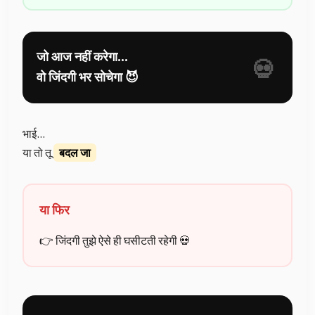
जो आज नहीं करेगा…
वो जिंदगी भर सोचेगा 😈
भाई…
या तो तू
बदल जा
या फिर
👉 जिंदगी तुझे ऐसे ही घसीटती रहेगी 💀