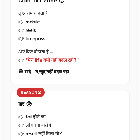
Comfort Zone 😴
तू आराम चाहता है
👉 mobile
👉 reels
👉 timepass
और फिर बोलता है —
👉
"मेरी life क्यों नहीं बदल रही?"
💀 भाई… तू खुद नहीं बदल रहा
डर 😰
👉 fail होने का
👉 लोग क्या बोलेंगे
👉 result नहीं मिला तो?