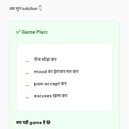
अब सुन solution 👇
✅ Game Plan:
रोज थोड़ा कर
mood का इंतजार मत कर
pain accept कर
excuses खत्म कर
बस यही game है 💀