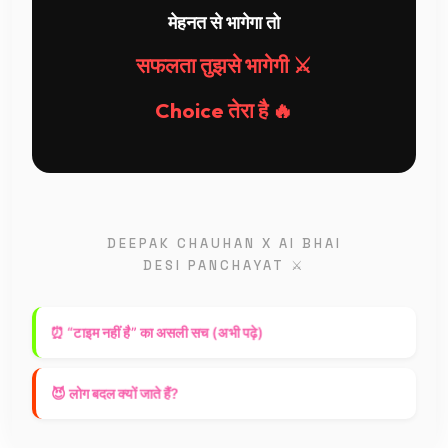
मेहनत से भागेगा तो
सफलता तुझसे भागेगी ⚔️
Choice तेरा है 🔥
DEEPAK CHAUHAN X AI BHAI
DESI PANCHAYAT ⚔️
⏰ “टाइम नहीं है” का असली सच (अभी पढ़े)
😈 लोग बदल क्यों जाते हैं?