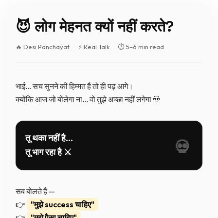
😈 लोग मेहनत क्यों नहीं करते?
🔥 Desi Panchayat
⚡ Real Talk
⏱️ 5–6 min read
भाई… सच सुनने की हिम्मत है तो ही पढ़ आगे।
क्योंकि आज जो बोलेगा ना… वो तुझे अच्छा नहीं लगेगा 💀
तू थका नहीं है…
तू भाग रहा है ⚔️
सब बोलते हैं —
👉
"मुझे success चाहिए"
👉
"मुझे पैसा चाहिए"