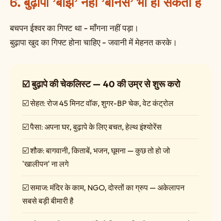
6. बुढ़ापा 'बोझ' नहीं 'बोनस' भी हो सकता है
बचपन ईश्वर का गिफ्ट था - माँगना नहीं पड़ा।
बुढ़ापा खुद का गिफ्ट होना चाहिए - जवानी में मेहनत करके।
☑️ बुढ़ापे की चेकलिस्ट — 40 की उम्र से शुरू करो
☑️ सेहत: रोज 45 मिनट वॉक, शुगर-BP चेक, वेट कंट्रोल
☑️ पैसा: अपना घर, बुढ़ापे के लिए बचत, हेल्थ इंश्योरेंस
☑️ शौक: बागवानी, किताबें, भजन, घूमना — कुछ तो हो जो
'खालीपन' ना लगे
☑️ समाज: मंदिर के काम, NGO, दोस्तों का ग्रुप — अकेलापन
सबसे बड़ी बीमारी है