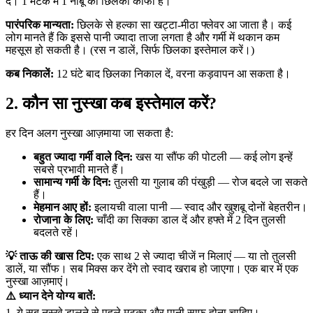
दें। 1 मटके में 1 नींबू का छिलका काफी है।
पारंपरिक मान्यता:
छिलके से हल्का सा खट्टा-मीठा फ्लेवर आ जाता है। कई
लोग मानते हैं कि इससे पानी ज्यादा ताजा लगता है और गर्मी में थकान कम
महसूस हो सकती है। (रस न डालें, सिर्फ छिलका इस्तेमाल करें।)
कब निकालें:
12 घंटे बाद छिलका निकाल दें, वरना कड़वापन आ सकता है।
2. कौन सा नुस्खा कब इस्तेमाल करें?
हर दिन अलग नुस्खा आज़माया जा सकता है:
बहुत ज्यादा गर्मी वाले दिन:
खस या सौंफ की पोटली — कई लोग इन्हें
सबसे प्रभावी मानते हैं।
सामान्य गर्मी के दिन:
तुलसी या गुलाब की पंखुड़ी — रोज बदले जा सकते
हैं।
मेहमान आए हों:
इलायची वाला पानी — स्वाद और खुशबू दोनों बेहतरीन।
रोजाना के लिए:
चाँदी का सिक्का डाल दें और हफ्ते में 2 दिन तुलसी
बदलते रहें।
💡 ताऊ की खास टिप:
एक साथ 2 से ज्यादा चीजें न मिलाएं — या तो तुलसी
डालें, या सौंफ। सब मिक्स कर देंगे तो स्वाद खराब हो जाएगा। एक बार में एक
नुस्खा आज़माएं।
⚠️ ध्यान देने योग्य बातें:
1. ये सब नुस्खे डालने से पहले मटका और पानी साफ होना चाहिए।