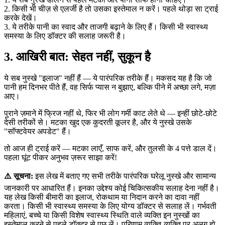
2. किसी भी चीज़ से एलर्जी है तो उसका इस्तेमाल न करें। पहले थोड़ा सा ट्राई
करके देखें।
3. ये तरीके पानी का स्वाद और ताजगी बढ़ाने के लिए हैं। किसी भी स्वास्थ्य
समस्या के लिए डॉक्टर की सलाह जरूरी है।
3. आखिरी बात: सेहत नहीं, सुकून है
ये सब नुस्खे "इलाज" नहीं हैं — ये पारंपरिक तरीके हैं। मकसद यह है कि जो
पानी हम दिनभर पीते हैं, वह सिर्फ प्यास न बुझाए, बल्कि पीने में अच्छा लगे, मज़ा
आए।
पुराने ज़माने में फ्रिज नहीं थे, फिर भी लोग गर्मी काट लेते थे — इन्हीं छोटे-छोटे
देसी तरीकों से। मटका खुद एक कुदरती कूलर है, और ये नुस्खे उसके
"सॉफ्टवेयर अपडेट" हैं।
तो आज ही ट्राई करें — मटका लाएँ, साफ करें, और तुलसी के 4 पत्ते डाल दें।
पहला घूंट पीकर अनुभव ज़रूर साझा करें!
⚠️ सूचना:
इस लेख में बताए गए सभी तरीके पारंपरिक घरेलू नुस्खे और सामान्य
जानकारी पर आधारित हैं। इनका उद्देश्य कोई चिकित्सकीय सलाह देना नहीं है।
यह लेख किसी बीमारी का इलाज, रोकथाम या निदान करने का दावा नहीं
करता। किसी भी स्वास्थ्य समस्या के लिए योग्य डॉक्टर से सलाह लें। गर्भवती
महिलाएं, बच्चे या किसी विशेष स्वास्थ्य स्थिति वाले व्यक्ति इन नुस्खों का
इस्तेमाल करने से पहले डॉक्टर से पूछ लें। परिणाम व्यक्ति-व्यक्ति पर अलग हो